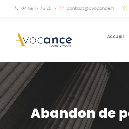
04 58 17 75 25
·
contact@avocance.fr
·
Accueil
Abandon de p