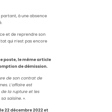
 partant, à une absence
é.
ence et de reprendre son
Etat qui n’est pas encore
de poste, le même article
ésomption de démission.
ture de son contrat de
es. L’affaire est
de la rupture et les
sa saisine. »
.
l le 22 décembre 2022 et