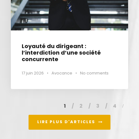
Loyauté du dirigeant :
l’interdiction d’une société
concurrente
17 juin 2026
•
Avocance
•
No comments
1
2
3
4
LIRE PLUS D'ARTICLES