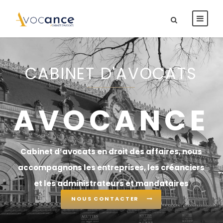
CABINET D'AVOCATS
AVOCANCE
Cabinet d’avocats en droit des affaires, nous
accompagnons les entreprises, les créanciers
et les administrateurs et mandataires
judiciaires.
NOUS CONTACTER