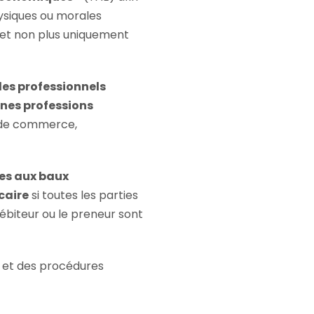
ysiques ou morales
 (et non plus uniquement
 les professionnels
ines professions
x de commerce,
ves aux baux
caire
si toutes les parties
débiteur ou le preneur sont
s et des procédures