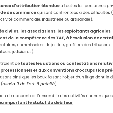
ence d’attribution étendue
à toutes les personnes ph
Code de commerce
qui sont confrontées à des difficultés
tivité commerciale, industrielle ou artisanale).
és civiles, les associations, les exploitants agricoles,
ent de la compétence des TAE, à l’exclusion de certa
notaires, commissaires de justice, greffiers des tribunau
eurs judiciaires).
îtraient de
toutes les actions ou contestations relati
professionnels et aux conventions d’occupation pré
ans ainsi que les baux faisant l’objet d’un litige dont le 
 (
alinéa 9 de l’art. 6 précité
).
 donc de concentrer l’ensemble des activités économique
eu important le statut du débiteur
.