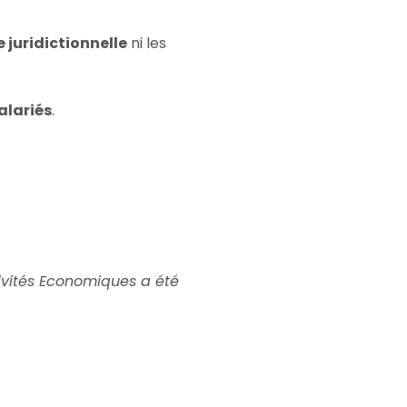
e juridictionnelle
ni les
alariés
.
tivités Economiques a été