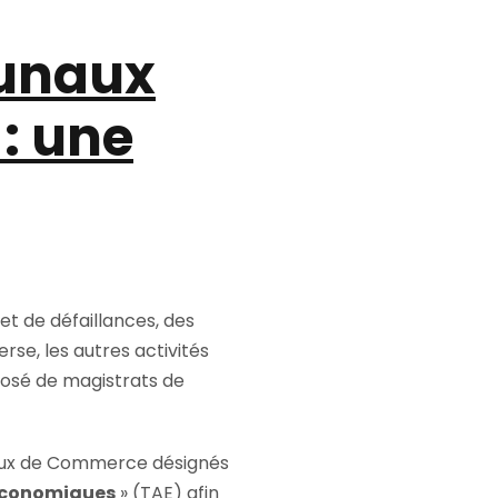
bunaux
: une
 et de défaillances, des
erse, les autres activités
osé de magistrats de
ux de Commerce désignés
 Economiques
» (TAE) afin