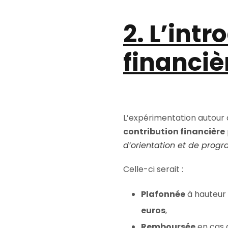
2. L’int
financiè
L’expérimentation autour d
contribution financière
d’orientation et de prog
Celle-ci serait :
Plafonnée
à hauteur
euros
,
Remboursée
en cas