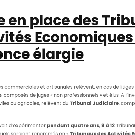
se en place des Tri
vités Economiques 
nce élargie
ités commerciales et artisanales relèvent, en cas de litiges
e
, composés de juges « non professionnels » et élus. A l’inv
iles ou agricoles, relèvent du
Tribunal Judiciaire
, comp
évoit d’expérimenter
pendant quatre ans
,
9 à 12
Tribuna
esquels seraient renommés en «
Tribunaux des Activités