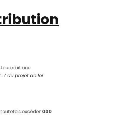
tribution
staurerait une
t. 7 du projet de loi
r toutefois excéder
000