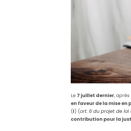
Le
7 juillet dernier
, après
en faveur de la mise en 
(
I
) (
a
rt. 6 du projet de l
contribution pour la ju