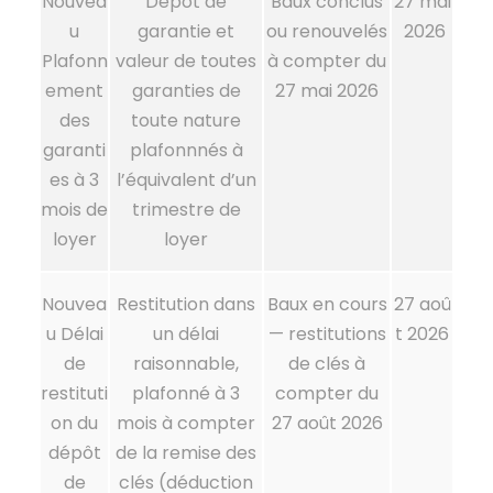
Nouvea
Dépôt de
Baux conclus
27 mai
u
garantie et
ou renouvelés
2026
Plafonn
valeur de toutes
à compter du
ement
garanties de
27 mai 2026
des
toute nature
garanti
plafonnnés à
es à 3
l’équivalent d’un
mois de
trimestre de
loyer
loyer
Nouvea
Restitution dans
Baux en cours
27 aoû
u
Délai
un délai
— restitutions
t 2026
de
raisonnable,
de clés à
restituti
plafonné à 3
compter du
on du
mois à compter
27 août 2026
dépôt
de la remise des
de
clés (déduction