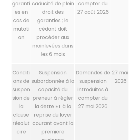
garanti
caducité de plein
compter du
es en
droit des
27 août 2026
cas de
garanties ; le
mutati
cédant doit
on
procéder aux
mainlevées dans
les 6 mois
Conditi
Suspension
Demandes de
27 mai
ons de
subordonnée à la
suspension
2026
suspen
capacité du
introduites à
sion de
preneur à régler
compter du
la
la dette ET à la
27 mai 2026
clause
reprise du loyer
résolut
courant avant la
oire
première