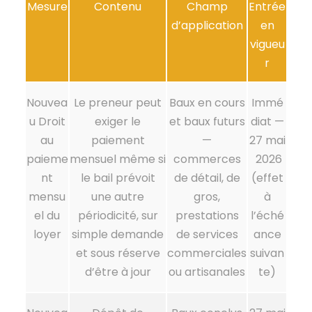
Mesure
Contenu
Champ
Entrée
d’application
en
vigueu
r
Nouvea
Le preneur peut
Baux en cours
Immé
u
Droit
exiger le
et baux futurs
diat —
au
paiement
—
27 mai
paieme
mensuel même si
commerces
2026
nt
le bail prévoit
de détail, de
(effet
mensu
une autre
gros,
à
el du
périodicité, sur
prestations
l’éché
loyer
simple demande
de services
ance
et sous réserve
commerciales
suivan
d’être à jour
ou artisanales
te)