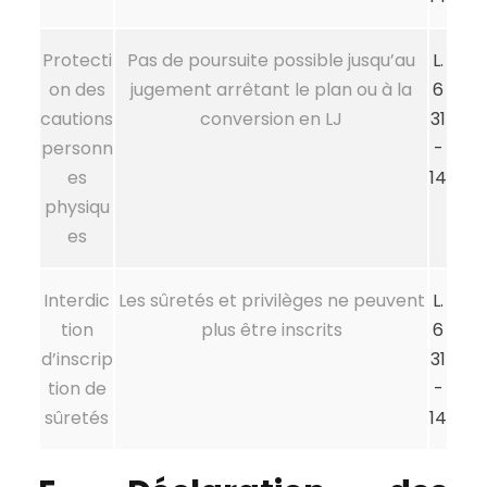
Protecti
Pas de poursuite possible jusqu’au
L.
on des
jugement arrêtant le plan ou à la
6
cautions
conversion en LJ
31
personn
-
es
14
physiqu
es
Interdic
Les sûretés et privilèges ne peuvent
L.
tion
plus être inscrits
6
d’inscrip
31
tion de
-
sûretés
14