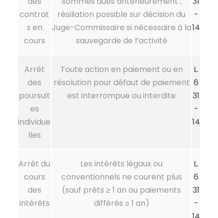
des
sommes dues antérieurement ;
31
contrat
résiliation possible sur décision du
-
s en
Juge-Commissaire si nécessaire à la
14
cours
sauvegarde de l’activité
Arrêt
Toute action en paiement ou en
L.
des
résolution pour défaut de paiement
6
poursuit
est interrompue ou interdite
31
es
-
individue
14
lles
Arrêt du
Les intérêts légaux ou
L.
cours
conventionnels ne courent plus
6
des
(sauf prêts ≥ 1 an ou paiements
31
intérêts
différés ≥ 1 an)
-
14