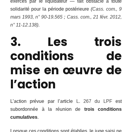
exercés par le liquidateur — fait obstacle à toute
solidarité pour la période postérieure
(
Cass. com., 9
mars 1993, n° 90-19.565
;
Cass. com., 21 févr. 2012,
n° 11-12.138
)
.
3. Les trois
conditions de
mise en œuvre de
l’action
L’action prévue par l’article
L. 267 du LPF
est
subordonnée à la réunion de
trois conditions
cumulatives
.
Lorsque ces conditions sont établies, le juge saisi ne