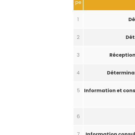
pe
1
Dé
2
Dét
3
Réception 
4
Déterminat
5
Information et cons
6
7
Information consult