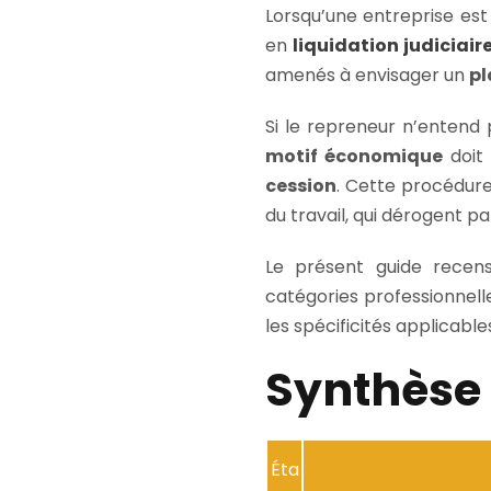
Lorsqu’une entreprise es
en
liquidation judiciair
amenés à envisager un
pl
Si le repreneur n’entend
motif économique
doit 
cession
. Cette procédur
du travail, qui dérogent 
Le présent guide recen
catégories professionnell
les spécificités applicabl
Synthèse 
Éta