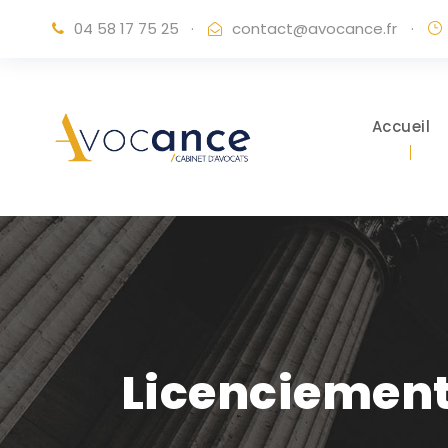
04 58 17 75 25
·
contact@avocance.fr
·
Accueil
Licenciement