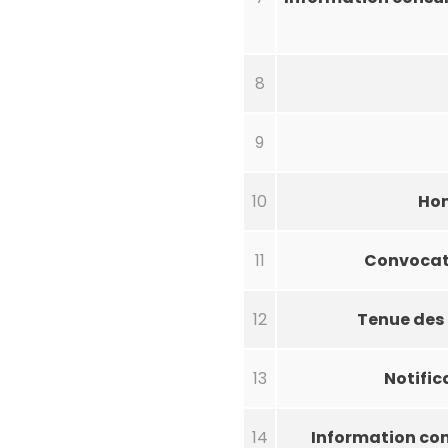
8
9
10
Hom
11
Convocati
12
Tenue des 
13
Notific
14
Information con