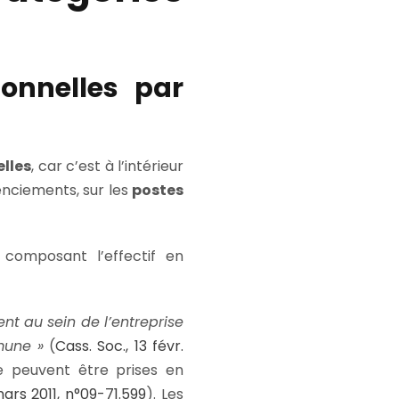
ionnelles par
lles
, car c’est à l’intérieur
enciements, sur les
postes
s composant l’effectif en
ent au sein de l’entreprise
mune »
(
Cass. Soc., 13 févr.
e peuvent être prises en
mars 2011, n°09-71.599
). Les