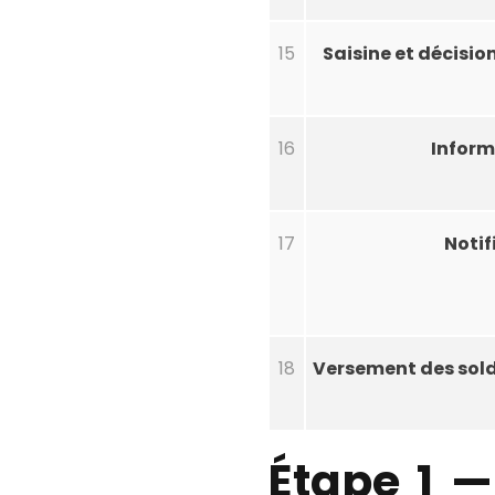
15
Saisine et décision
16
Inform
17
Notif
18
Versement des sold
Étape 1 —