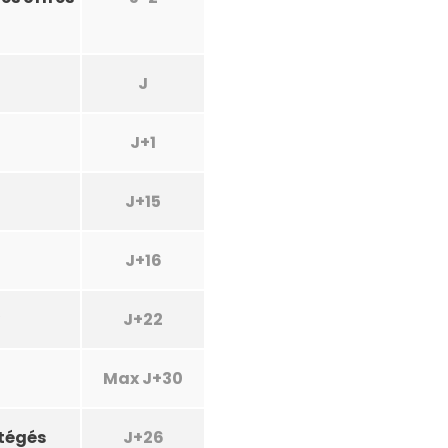
J
J+1
J+15
J+16
)
J+22
Max J+30
otégés
J+26