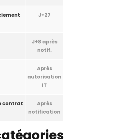
enciement
J+27
J+8 après
notif.
Après
autorisation
IT
e contrat
Après
notification
catégories