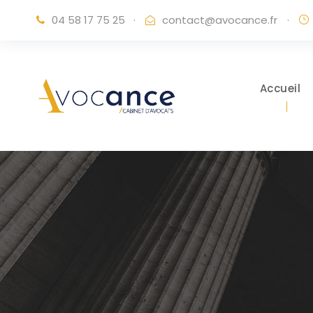
04 58 17 75 25
·
contact@avocance.fr
·
Accueil