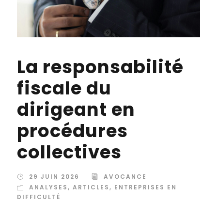
La responsabilité
fiscale du
dirigeant en
procédures
collectives
29 JUIN 2026
AVOCANCE
ANALYSES
,
ARTICLES
,
ENTREPRISES EN
DIFFICULTÉ