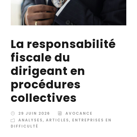
La responsabilité
fiscale du
dirigeant en
procédures
collectives
29 JUIN 2026
AVOCANCE
ANALYSES
,
ARTICLES
,
ENTREPRISES EN
DIFFICULTÉ